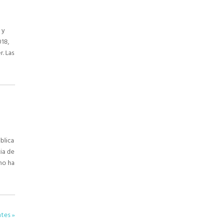
 y
018,
. Las
ública
cia de
no ha
ntes »