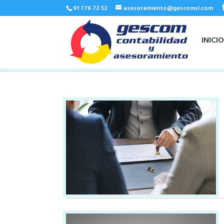
91 776 72 52
asesoramiento@gescomsl.com
INICI