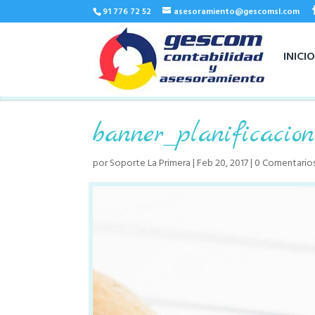
91 776 72 52
asesoramiento@gescomsl.com
INICI
banner_planificacion
por
Soporte La Primera
|
Feb 20, 2017
|
0 Comentario