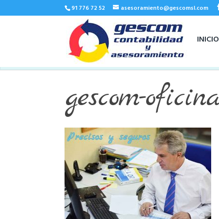
91 776 72 52
asesoramiento@gescomsl.com
INICI
gescom-oficina